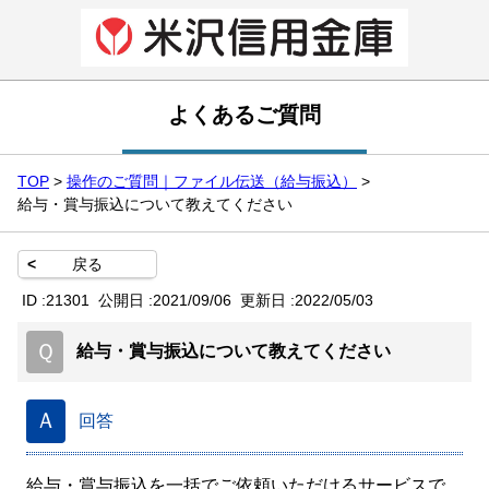
よくあるご質問
TOP
>
操作のご質問｜ファイル伝送（給与振込）
>
給与・賞与振込について教えてください
<
戻る
ID :
21301
公開日 :
2021/09/06
更新日 :
2022/05/03
Ｑ
給与・賞与振込について教えてください
Ａ
回答
給与・賞与振込を一括でご依頼いただけるサービスで