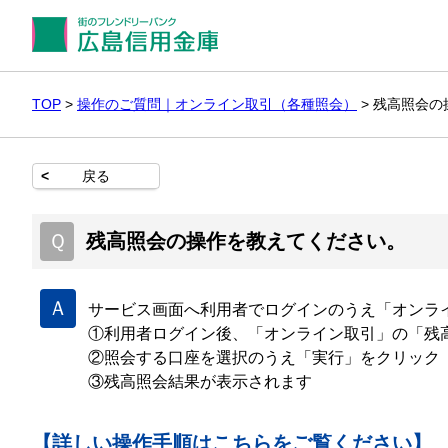
TOP
>
操作のご質問｜オンライン取引（各種照会）
>
残高照会の
<
戻る
Ｑ
残高照会の操作を教えてください。
Ａ
サービス画面へ利用者でログインのうえ「オンラ
①利用者ログイン後、「オンライン取引」の「残
②照会する口座を選択のうえ「実行」をクリック
③残高照会結果が表示されます
【詳しい操作手順はこちらをご覧ください】