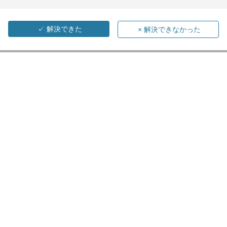
✓
解決できた
×
解決できなかった