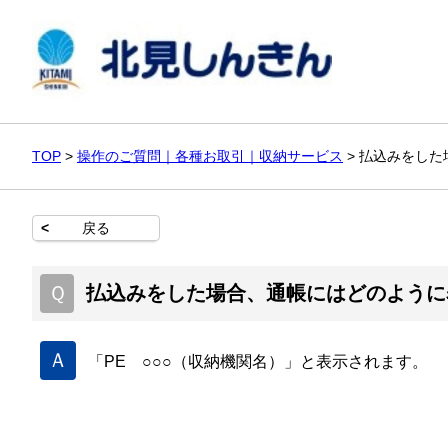
TOP
>
操作のご質問｜各種お取引｜収納サービス
>
払込みをした
<
戻る
Ｑ
払込みをした場合、通帳にはどのように
Ａ
「PE ○○○（収納機関名）」と表示されます。