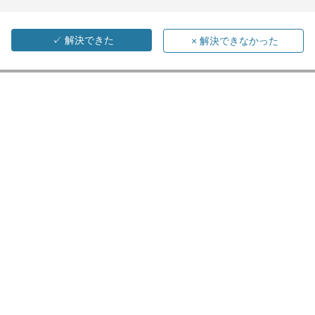
✓
解決できた
×
解決できなかった