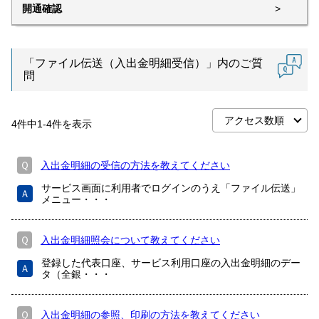
開通確認
>
「ファイル伝送（入出金明細受信）」内のご質
問
4
件中
1
-
4
件を表示
Ｑ
入出金明細の受信の方法を教えてください
サービス画面に利用者でログインのうえ「ファイル伝送」
Ａ
メニュー・・・
Ｑ
入出金明細照会について教えてください
登録した代表口座、サービス利用口座の入出金明細のデー
Ａ
タ（全銀・・・
Ｑ
入出金明細の参照、印刷の方法を教えてください