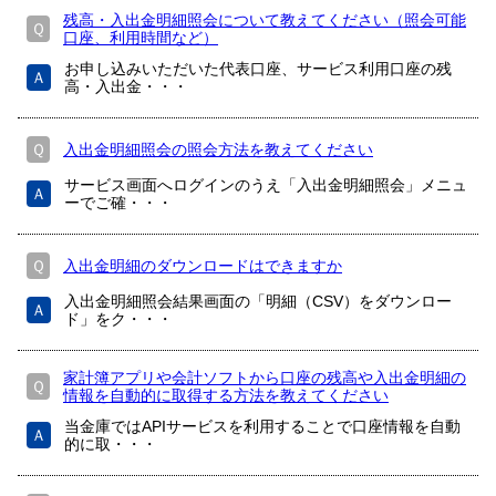
残高・入出金明細照会について教えてください（照会可能
Ｑ
口座、利用時間など）
お申し込みいただいた代表口座、サービス利用口座の残
Ａ
高・入出金・・・
Ｑ
入出金明細照会の照会方法を教えてください
サービス画面へログインのうえ「入出金明細照会」メニュ
Ａ
ーでご確・・・
Ｑ
入出金明細のダウンロードはできますか
入出金明細照会結果画面の「明細（CSV）をダウンロー
Ａ
ド」をク・・・
家計簿アプリや会計ソフトから口座の残高や入出金明細の
Ｑ
情報を自動的に取得する方法を教えてください
当金庫ではAPIサービスを利用することで口座情報を自動
Ａ
的に取・・・