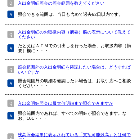
Ｑ
入出金明細照会の照会範囲を教えてください
Ａ
照会できる範囲は、当日も含めて過去62日以内です。
入出金明細のお取扱内容（摘要）欄の表示について教えて
Ｑ
ください
たとえばＡＴＭでの引出しを行った場合、お取扱内容（摘
Ａ
要）欄に・・・
照会範囲外の入出金明細を確認したい場合は、どうすれば
Ｑ
いいですか
照会範囲外の明細を確認したい場合は、お取引店へご相談
Ａ
ください・・・
Ｑ
入出金明細照会は最大何明細まで照会できますか
照会範囲内であれば、すべての明細が照会できます。な
Ａ
お、101・・・
残高照会結果に表示されている「支払可能残高」とは何で
Ｑ