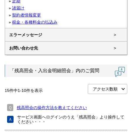
定期
諸届け
契約者情報変更
税金・各種料金の払込み
エラーメッセージ
>
お問い合わせ先
>
「残高照会・入出金明細照会」内のご質問
15
件中
1
-
10
件を表示
Ｑ
残高照会の操作方法を教えてください
サービス画面へログインのうえ「残高照会」より操作して
Ａ
ください・・・