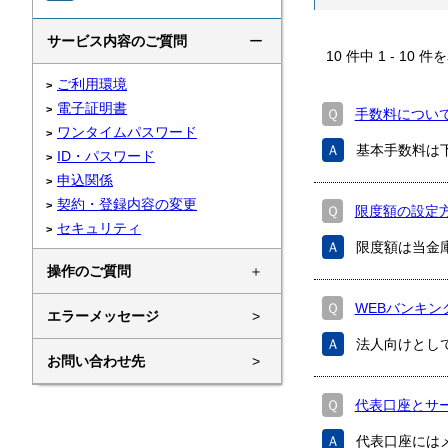
サービス内容のご質問
ー
10
件中
1
-
10
件を
ご利用環境
電子証明書
Ｑ
手数料につい
ワンタイムパスワード
Ａ
基本手数料は
ID・パスワード
申込関係
契約・登録内容の変更
Ｑ
限度額の設定
セキュリティ
Ａ
限度額は当金
操作のご質問
＋
Ｑ
WEBバンキ
エラーメッセージ
>
Ａ
法人向けとし
お問い合わせ先
>
Ｑ
代表口座とサ
Ａ
代表口座には