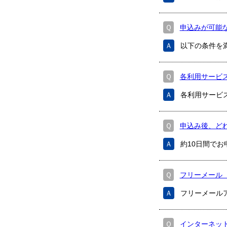
Ｑ
申込みが可能
Ａ
以下の条件を
Ｑ
各利用サービ
Ａ
各利用サービ
Ｑ
申込み後、ど
Ａ
約10日間で
Ｑ
フリーメール（
Ａ
フリーメール
Ｑ
インターネッ