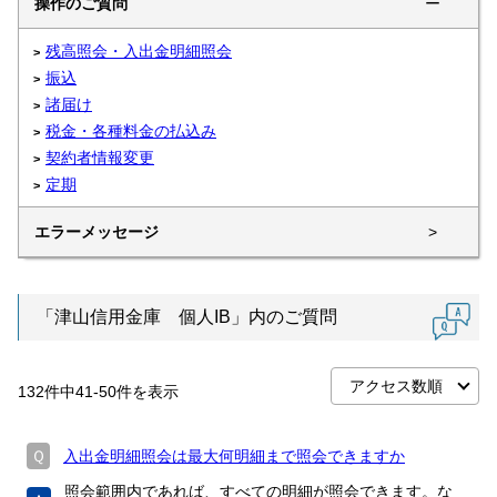
操作のご質問
ー
残高照会・入出金明細照会
振込
諸届け
税金・各種料金の払込み
契約者情報変更
定期
エラーメッセージ
>
「津山信用金庫 個人IB」内のご質問
132
件中
41
-
50
件を表示
Ｑ
入出金明細照会は最大何明細まで照会できますか
照会範囲内であれば、すべての明細が照会できます。な