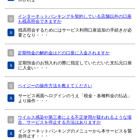
インターネットバンキングを契約している店舗以外の口座
Ｑ
も残高照会できますか
残高照会するためにはサービス利用口座追加の手続きが必
Ａ
要となり・・・
Ｑ
定期預金の解約金はどの口座に入金されますか
定期預金のお預入れの際に指定していただいた支払元口座
Ａ
に入金い・・・
Ｑ
ペイジーの操作方法を教えてください
サービス画面へログインのうえ「税金・各種料金の払込」
Ａ
より操作・・・
ウイルス感染や第三者による不正使用が疑われるような場
Ｑ
合、サービスを停止する方法はありますか
インターネットバンキングのメニューから本サービスを緊
Ａ
急停止す・・・