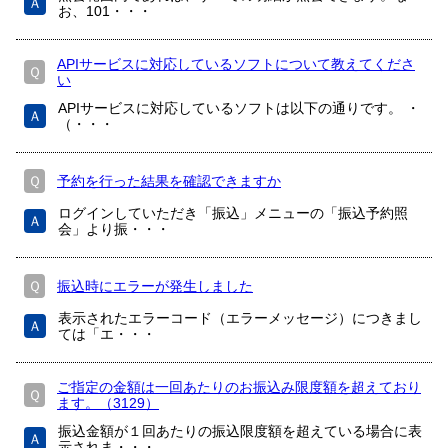
Ａ
お、101・・・
APIサービスに対応しているソフトについて教えてくださ
Ｑ
い
APIサービスに対応しているソフトは以下の通りです。 ・
Ａ
（・・・
Ｑ
予約を行った結果を確認できますか
ログインしていただき「振込」メニューの「振込予約照
Ａ
会」より振・・・
Ｑ
振込時にエラーが発生しました
表示されたエラーコード（エラーメッセージ）につきまし
Ａ
ては「エ・・・
ご指定の金額は一回あたりのお振込み限度額を超えており
Ｑ
ます。（3129）
振込金額が１回あたりの振込限度額を超えている場合に表
Ａ
示されま・・・