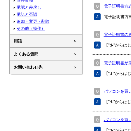
管理業務
Ｑ
電子証明書方
承認と差戻し
承諾と否認
Ａ
電子証明書方
追加・変更・削除
その他（操作）
Ｑ
電子証明書の
用語
>
Ａ
【"d-"から
よくある質問
>
Ｑ
電子証明書が
お問い合わせ先
>
Ａ
【"d-"から
Ｑ
パソコンを買
Ａ
【"d-"から
Ｑ
パソコンを買
Ａ
【"d-"から