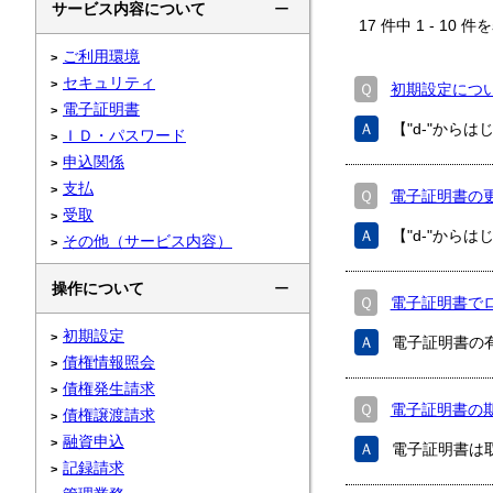
サービス内容について
ー
17
件中
1
-
10
件を
ご利用環境
セキュリティ
Ｑ
初期設定につい
電子証明書
Ａ
【"d-"から
ＩＤ・パスワード
申込関係
支払
Ｑ
電子証明書の
受取
Ａ
【"d-"から
その他（サービス内容）
操作について
ー
Ｑ
電子証明書で
初期設定
Ａ
電子証明書の
債権情報照会
債権発生請求
Ｑ
電子証明書の
債権譲渡請求
融資申込
Ａ
電子証明書は
記録請求