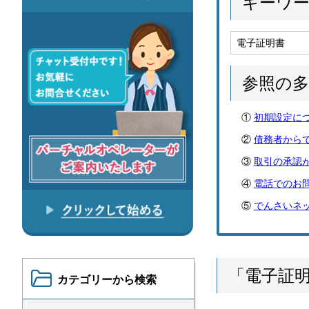
キーワ
参照の
初期設定につ
債務者から
取引の承認
電話でのお
でんさいネ
「電子証
カテゴリーから検索