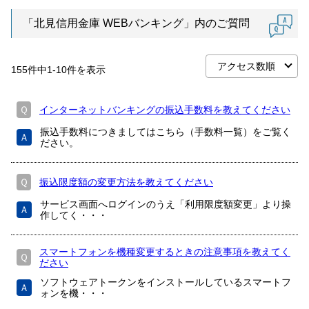
「北見信用金庫 WEBバンキング」内のご質問
155
件中
1
-
10
件を表示
Ｑ
インターネットバンキングの振込手数料を教えてください
振込手数料につきましてはこちら（手数料一覧）をご覧く
Ａ
ださい。
Ｑ
振込限度額の変更方法を教えてください
サービス画面へログインのうえ「利用限度額変更」より操
Ａ
作してく・・・
スマートフォンを機種変更するときの注意事項を教えてく
Ｑ
ださい
ソフトウェアトークンをインストールしているスマートフ
Ａ
ォンを機・・・