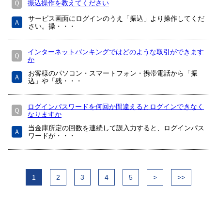
Ｑ
振込操作を教えてください
サービス画面にログインのうえ「振込」より操作してくだ
Ａ
さい。操・・・
インターネットバンキングではどのような取引ができます
Ｑ
か
お客様のパソコン・スマートフォン・携帯電話から「振
Ａ
込」や「残・・・
ログインパスワードを何回か間違えるとログインできなく
Ｑ
なりますか
当金庫所定の回数を連続して誤入力すると、ログインパス
Ａ
ワードが・・・
1
2
3
4
5
>
>>