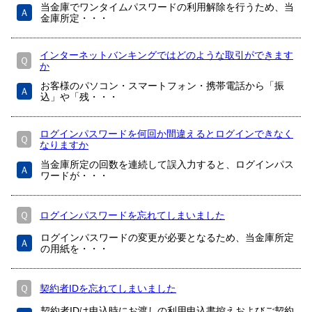
当金庫でワンタイムパスワードの利用解除を行うため、当
Ａ
金庫所定・・・
インターネットバンキングではどのような取引ができます
Ｑ
か
お客様のパソコン・スマートフォン・携帯電話から「振
Ａ
込」や「残・・・
ログインパスワードを何回か間違えるとログインできなく
Ｑ
なりますか
当金庫所定の回数を連続して誤入力すると、ログインパス
Ａ
ワードが・・・
Ｑ
ログインパスワードを忘れてしまいました
ログインパスワードの変更が必要となるため、当金庫所定
Ａ
の用紙を・・・
Ｑ
契約者IDを忘れてしまいました
契約者IDは申込時にお渡しの利用申込書控えおよびご契約