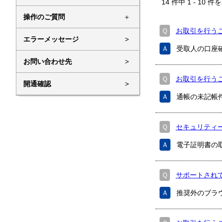
14
件中
1
-
10
件を
操作のご質問
＋
Ｑ
お取引を行う
エラーメッセージ
>
Ａ
受取人の口座
お問い合わせ先
>
Ｑ
お取引を行う
開通確認
>
Ａ
通帳の未記帳
Ｑ
セキュリティー
Ａ
電子証明書の
Ｑ
サポートされて
Ａ
推奨外のブラウザ