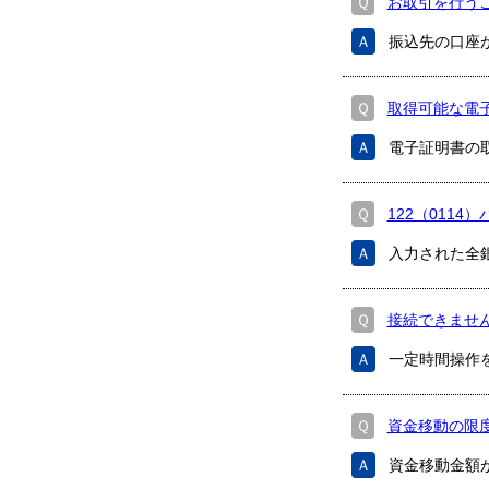
Ｑ
お取引を行う
Ａ
振込先の口座
Ｑ
取得可能な電子
Ａ
電子証明書の
Ｑ
122（0114
Ａ
入力された全
Ｑ
接続できませ
Ａ
一定時間操作
Ｑ
資金移動の限
Ａ
資金移動金額