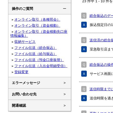
23
件中
1
-
10
件を
操作のご質問
ー
Ｑ
総合振込のデ
オンライン取引（各種照会）
Ａ
振込指定日の
オンライン取引（資金移動）
オンライン取引（資金移動先口座
情報編集）
Ｑ
送信済の総合
収納サービス
ファイル伝送（総合振込）
Ａ
至急取引店ま
ファイル伝送（給与振込）
ファイル伝送（預金口座振替）
Ｑ
総合振込の操
ファイル伝送（入出金明細受信）
登録変更
Ａ
サービス画面
エラーメッセージ
>
Ｑ
送信時限まで
お問い合わせ先
>
Ａ
送信時限を過
開通確認
>