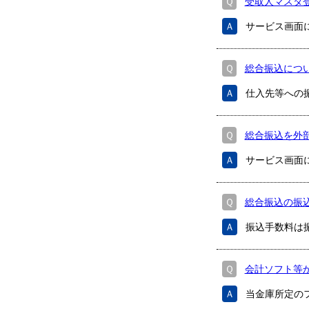
Ｑ
受取人マスタ
Ａ
サービス画面
Ｑ
総合振込につ
Ａ
仕入先等への
Ｑ
総合振込を外
Ａ
サービス画面
Ｑ
総合振込の振
Ａ
振込手数料は
Ｑ
会計ソフト等
Ａ
当金庫所定の