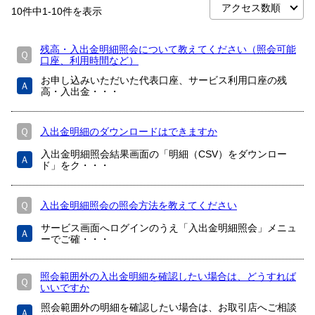
10
件中
1
-
10
件を表示
残高・入出金明細照会について教えてください（照会可能
Ｑ
口座、利用時間など）
お申し込みいただいた代表口座、サービス利用口座の残
Ａ
高・入出金・・・
Ｑ
入出金明細のダウンロードはできますか
入出金明細照会結果画面の「明細（CSV）をダウンロー
Ａ
ド」をク・・・
Ｑ
入出金明細照会の照会方法を教えてください
サービス画面へログインのうえ「入出金明細照会」メニュ
Ａ
ーでご確・・・
照会範囲外の入出金明細を確認したい場合は、どうすれば
Ｑ
いいですか
照会範囲外の明細を確認したい場合は、お取引店へご相談
Ａ