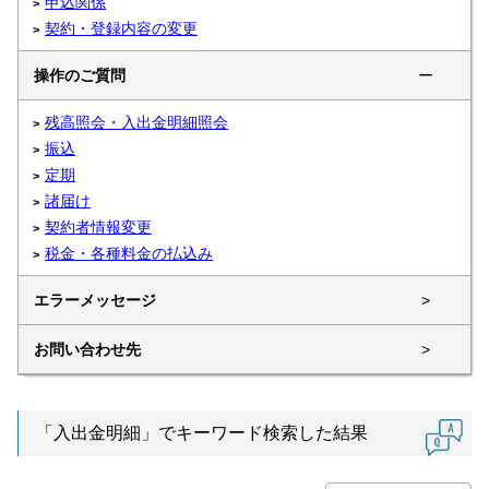
申込関係
契約・登録内容の変更
操作のご質問
ー
残高照会・入出金明細照会
振込
定期
諸届け
契約者情報変更
税金・各種料金の払込み
エラーメッセージ
>
お問い合わせ先
>
「入出金明細」でキーワード検索した結果