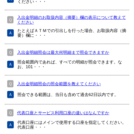
ください・・・
入出金明細のお取扱内容（摘要）欄の表示について教えて
Ｑ
ください
たとえばＡＴＭでの引出しを行った場合、お取扱内容（摘
Ａ
要）欄に・・・
Ｑ
入出金明細照会は最大何明細まで照会できますか
照会範囲内であれば、すべての明細が照会できます。な
Ａ
お、101・・・
Ｑ
入出金明細照会の照会範囲を教えてください
Ａ
照会できる範囲は、当日も含めて過去62日以内です。
Ｑ
代表口座とサービス利用口座の違いはなんですか
代表口座にはメインで使用する口座を指定してください。
Ａ
代表口座・・・