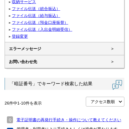
収納サービス
ファイル伝送（総合振込）
ファイル伝送（給与振込）
ファイル伝送（預金口座振替）
ファイル伝送（入出金明細受信）
登録変更
エラーメッセージ
>
お問い合わせ先
>
「暗証番号」でキーワード検索した結果
26
件中
1
-
10
件を表示
Ｑ
電子証明書の再発行手続き・操作について教えてください