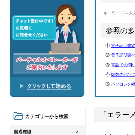
参照の
電子証明書
電子証明書
電話での問
複数のパソ
パソコンの
「エラー
カテゴリーから検索
開通確認
>