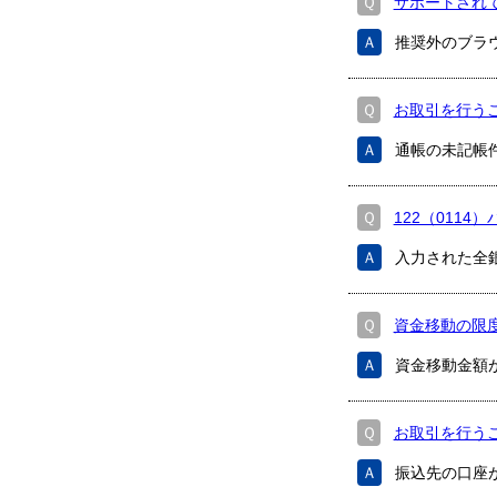
Ｑ
サポートされて
Ａ
推奨外のブラ
Ｑ
お取引を行う
Ａ
通帳の未記帳
Ｑ
122（0114
Ａ
入力された全
Ｑ
資金移動の限
Ａ
資金移動金額
Ｑ
お取引を行う
Ａ
振込先の口座