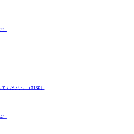
2）
ください。（3130）
4）