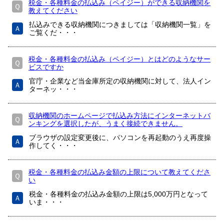
税金・各種料金の払込み（ペイジー）ができる収納機関を
Ｑ
教えてください
払込みできる収納機関につきましては「収納機関一覧」を
Ａ
ご覧くだ・・・
税金・各種料金の払込み（ペイジー）とはどのようなサー
Ｑ
ビスですか
官庁・企業など当金庫所定の収納機関に対して、法人イン
Ａ
ターネッ・・・
収納機関のホームページで払込み方法にインターネットバ
Ｑ
ンキングを選択したが、うまく接続できません。
ブラウザの設定変更後に、パソコンを再起動のうえ再度操
Ａ
作してく・・・
税金・各種料金の払込み金額の上限について教えてくださ
Ｑ
い
税金・各種料金の払込み金額の上限は5,000万円となって
Ａ
いま・・・