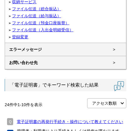
収納サービス
ファイル伝送（総合振込）
ファイル伝送（給与振込）
ファイル伝送（預金口座振替）
ファイル伝送（入出金明細受信）
登録変更
エラーメッセージ
>
お問い合わせ先
>
「電子証明書」でキーワード検索した結果
24
件中
1
-
10
件を表示
Ｑ
電子証明書の再発行手続き・操作について教えてください