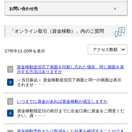
お問い合わせ先
>
「オンライン取引（資金移動）」内のご質問
27
件中
11
-
20
件を表示
資金移動送信完了画面を印刷し忘れた場合、同じ画面を表
Ｑ
示する方法はありますか
＜当日振込＞ 資金移動送信完了画面と同一の画面は表示
Ａ
されませ・・・
Ｑ
いつまでに資金があれば資金移動が成立しますか
資金移動指定日の前日までに出金口座に資金をご用意くだ
Ａ
さい。資・・・
資金移動予約または取消をした結果を確認することができ