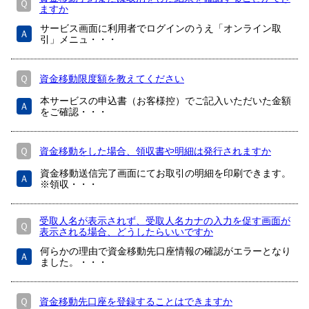
Ｑ
ますか
サービス画面に利用者でログインのうえ「オンライン取
Ａ
引」メニュ・・・
Ｑ
資金移動限度額を教えてください
本サービスの申込書（お客様控）でご記入いただいた金額
Ａ
をご確認・・・
Ｑ
資金移動をした場合、領収書や明細は発行されますか
資金移動送信完了画面にてお取引の明細を印刷できます。
Ａ
※領収・・・
受取人名が表示されず、受取人名カナの入力を促す画面が
Ｑ
表示される場合、どうしたらいいですか
何らかの理由で資金移動先口座情報の確認がエラーとなり
Ａ
ました。・・・
Ｑ
資金移動先口座を登録することはできますか