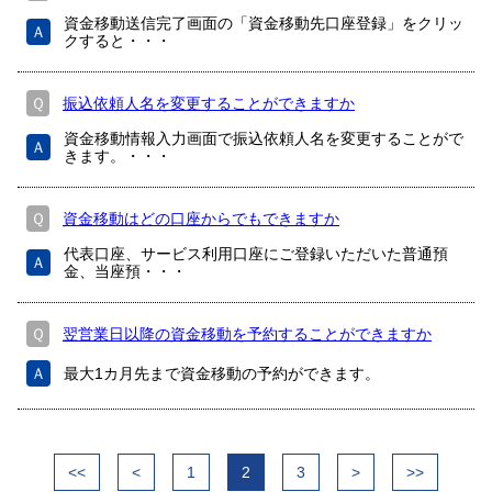
資金移動送信完了画面の「資金移動先口座登録」をクリッ
Ａ
クすると・・・
Ｑ
振込依頼人名を変更することができますか
資金移動情報入力画面で振込依頼人名を変更することがで
Ａ
きます。・・・
Ｑ
資金移動はどの口座からでもできますか
代表口座、サービス利用口座にご登録いただいた普通預
Ａ
金、当座預・・・
Ｑ
翌営業日以降の資金移動を予約することができますか
Ａ
最大1カ月先まで資金移動の予約ができます。
<<
<
1
2
3
>
>>