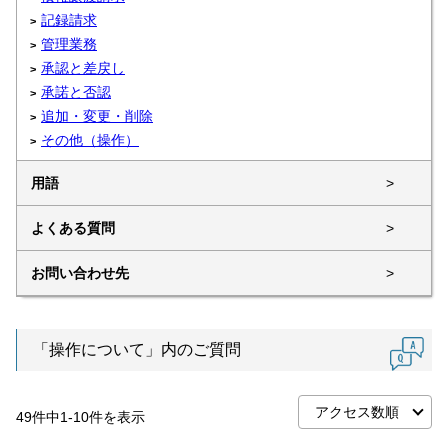
記録請求
管理業務
承認と差戻し
承諾と否認
追加・変更・削除
その他（操作）
用語
>
よくある質問
>
お問い合わせ先
>
「操作について」内のご質問
49
件中
1
-
10
件を表示