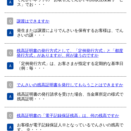
Ａ
ス」でお・・・
Ｑ
譲渡はできますか
発生または譲渡によりでんさいを保有するお客様は、でん
Ａ
さいの譲・・・
残高証明書の発行方式として、「定例発行方式」と「都度
Ｑ
発行方式」がありますが、何が違うのですか
「定例発行方式」は、お客さまが指定する定期的な基準日
Ａ
（例：毎・・・
Ｑ
でんさいの残高証明書を発行してもらうことはできますか
残高証明書の発行請求を受けた場合、当金庫所定の様式で
Ａ
残高証明・・・
Ｑ
残高証明書の「電子記録保証残高」は、何の残高ですか
お客様が電子記録保証人※となっているでんさいの残高で
Ａ
す。 ※・・・