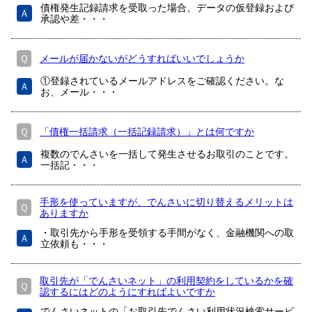
債権発生記録請求を受取った場合、データの仮登録および
Ａ
承認や差・・・
Ｑ
メールが届かないがどうすればいいでしょうか
①登録されているメールアドレスをご確認ください。な
Ａ
お、メール・・・
Ｑ
「債権一括請求（一括記録請求）」とは何ですか
複数のでんさいを一括して発生させるお取引のことです。
Ａ
一括記・・・
手形を使っていますが、でんさいに切り替えるメリットは
Ｑ
ありますか
・取引先から手形を受領する手間がなく、金融機関への取
Ａ
立依頼も・・・
取引先が「でんさいネット」の利用契約をしているかを確
Ｑ
認するにはどのようにすればよいですか
でんさいネットの「お取引先でんさい利用状況検索サービ