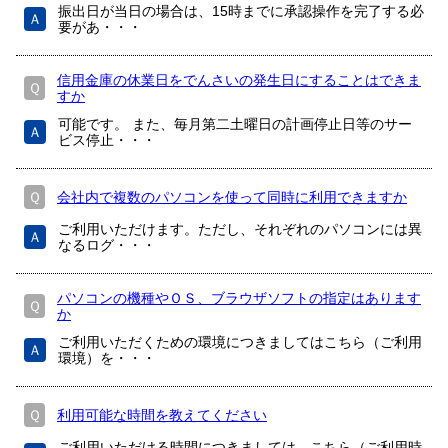
振出日が当日の場合は、15時までに承認操作を完了する必
Ａ
要があ・・・
信用金庫の休業日をでんさいの発生日にすることはできま
Ｑ
すか
可能です。 また、毎月第二土曜日の計画停止日等のサー
Ａ
ビス停止・・・
Ｑ
会社内で複数のパソコンを使って同時に利用できますか
ご利用いただけます。ただし、それぞれのパソコンには異
Ａ
なるログ・・・
パソコンの機種やＯＳ、ブラウザソフトの指定はあります
Ｑ
か
ご利用いただくための環境につきましてはこちら（ご利用
Ａ
環境）を・・・
Ｑ
利用可能な時間を教えてください
ご利用いただける時間につきましては、こちら（ご利用時