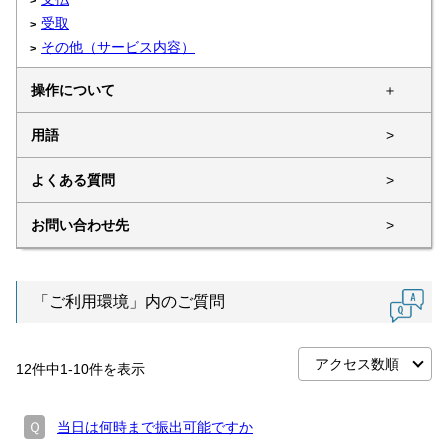
受取
その他（サービス内容）
操作について
＋
用語
>
よくある質問
>
お問い合わせ先
>
「ご利用環境」内のご質問
12
件中
1
-
10
件を表示
Ｑ
当日は何時まで振出可能ですか