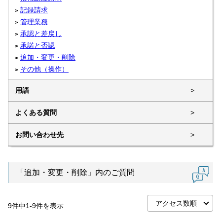
記録請求
管理業務
承認と差戻し
承諾と否認
追加・変更・削除
その他（操作）
用語
>
よくある質問
>
お問い合わせ先
>
「追加・変更・削除」内のご質問
9
件中
1
-
9
件を表示