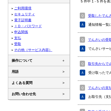
5
件中
1
-
5
件を表
ご利用環境
セキュリティ
Ｑ
受取したでん
電子証明書
Ａ
通知情報一覧
ＩＤ・パスワード
申込関係
支払
Ｑ
でんさいの受
受取
Ａ
でんさいサー
その他（サービス内容）
操作について
＋
Ｑ
取引先からで
用語
>
Ａ
受け取ったで
よくある質問
>
Ｑ
でんさいの支
お問い合わせ先
>
Ａ
お取引先（支