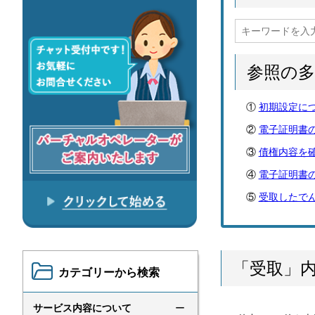
参照の
初期設定に
電子証明書
債権内容を
電子証明書
受取したで
「受取」
カテゴリーから検索
サービス内容について
ー